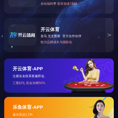
地址：宁夏银川市兴庆区玉皇阁北街18号
电话：0951-6022945
邮箱：6022945@waterych.com
版权所有： 爱游戏在线官网_爱游戏（中国） Copyright © 2023 All Rights Reserved