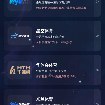
爱游戏在线官网_爱游戏（中国） 供水水质月报统计表
2026年（ 3 ）月份
2026-04
23
爱游戏在线官网_爱游戏（中国） 供水水质月报统计表
2026年（ 2 ）月份
2026-03
21
爱游戏在线官网_爱游戏（中国） 供水水质月报统计表
2026年（ 1 ）月份
2026-02
03
银川地表水厂2025年第四季度97项全分析检测
2026-02
21
爱游戏在线官网_爱游戏（中国） 供水水质月报统计表
2025年（ 12 ）月份
2026-01
08
爱游戏在线官网_爱游戏（中国） 供水水质月报统计表