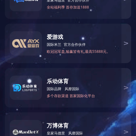
2017-10-19
知法思害 远离职务犯罪
2017-10-11
结对子 进社区 提升服务
2017-10-10
集团公司党委中心理论组召开第二次学习会
2017-10-10
以史为鉴 共谋发展
2017-09-18