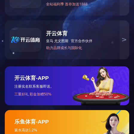
上一页
1
2
3
4
5
6
7
8
9
10
11
12
13
14
15
16
下一页