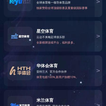
不忘初心、牢记使命！
2019-12-24
【辉煌七十载 奋进新时代】爱游戏在线官网_爱
游戏（中国）劳模风采
2019-12-24
党员服务进社区 开展便民利民活动
2017-10-19
树立新形象 开创新局面 努力推动银川供水事业
跨越发展
2017-10-19
爱游戏在线官网_爱游戏（中国）全员关注党的
十九大召开