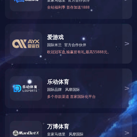
疾病有预防和辅助治疗作用。2017年6月，润川矿泉水公
司在银川行业内首家通过了现场核查的“瓶装、桶装矿泉水
生产的审核”，并获得了食品质量安全生产许可证(SC认
证)。
作为爱游戏在线官网_爱游戏（中国）全资子公司，
润川矿泉水公司更加注重品质服务，依托专业技术团队、
规范管理体系，采用国际先进全自动无菌灌装生产线，为
千家万户送上一份中铁水务的纯净制造。