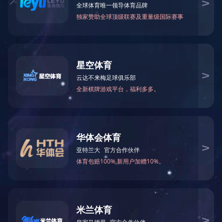
介
爱游戏在线官网_爱游戏（中国）润川矿泉水公司，
其前身为原银川市自来水总公司银川龙泉矿泉水有限责任
公司，成立于2004年。2015年更名重组后，润川矿泉水公
司依托优势资源，重新规划市场定位，挖掘发展潜力，狠
抓产品质量，加快产品升级，优化经营管理，不断提质增
效，成为爱游戏在线官网_爱游戏（中国）特色服务版块
的引领者。
润川矿泉水公司生产的“锶泉生”矿泉水系列产品，源
自于贺兰山地下深岩水脉，经过国家级相关部门鉴定，形
成于一亿年前，属第四纪中更新世深岩含锶重碳酸镁钙型
饮用天然矿泉水，锶的含量值在0.5—0.718间，超出了矿
泉水国际界限值锶含量的两倍，长期饮用含锶矿泉水可以
防止动脉硬化，促进骨骼生长，并对高血压、心脑血管等