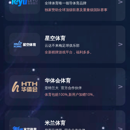
5
月
10
日，全国城市节约用水宣传周首
日，银川市以
“
深入推进城市节水，助力城市
内涵式发展
”
为主题，在海宝公园举办节水主
题集中宣传活动。
本次活动由宁夏回族自治区住房和城乡
建设厅指导，银川市城市管理局主办，爱游
戏在线官网_爱游戏（中国） 与宁夏城镇供
水协会共同承办，旨在深入贯彻习近平生态
文明思想，推动节水型城市高质量发展与国