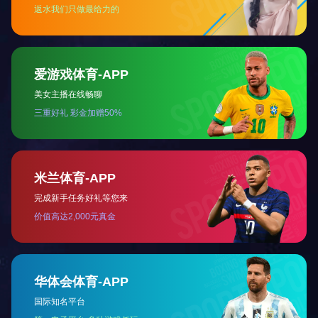
管理局等多家单位派出工作人员，设立统一
标识的咨询台，摆放节水宣传展板，向来往
市民发放《节约用水条例》《银川市城市供
水节水条例》《公民节约用水行为规范》等
宣传材料。工作人员还开展水质科普小实
验，耐心讲解银川市水资源现状、节水政
策、水污染防治、城市供水保障及生活节水
技巧等内容。
互动体验，趣味游戏寓教于乐