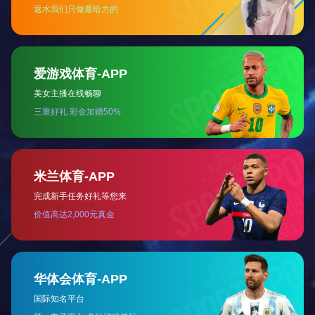
命”主题，牢牢把握主题教育“守初心、担使命、找差距、抓落
实”的总要求，认真落实习近平总书记关于“四个对照”“四个找
一找”要求，阐述了主题教育开展以来的收获，剖析检视了存
在问题，以刀刃向内的勇气分析总结原因，就下一步努力方
向和改进措施进行归纳总结。
会上大家相互指出不足、查摆检视问题，切实达到了“团
结—批评—团结”的目的。要牢记我们奋斗的初心和使命，奋
力抓好供水生产、经营、管理、服务，努力做好优化营商环
境，水源置换后的供水安全等各项重点工作。巩固提升西线
供水工程建设，奋力冲刺12·30西线通水总目标，努力抓好水
务改革发展，让广大干部职工共享建设成果。
最后，李斌指出：爱游戏在线官网_爱游戏（中国）领导
班子每名同志态度积极认真，发言实事求是，此次民主生活