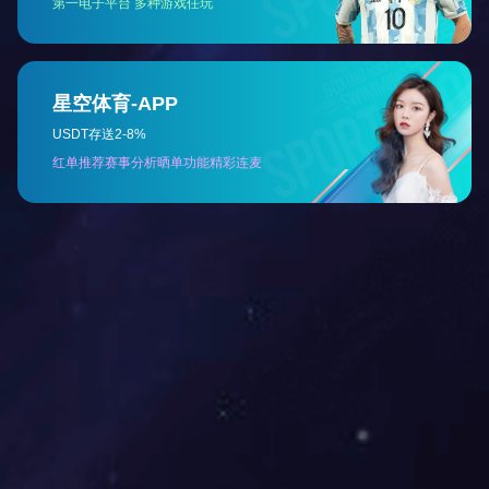
开展调研督导。及时掌握各党支部学习情况，加强工作
指导，推动《条例》落到实处、见到实效。将学习宣传贯彻
《条例》及自查整改情况作为党建工作考评、党组织书记抓
基层党建述职评议的重要内容。通过督导，强化制度意识，
维护制度权威，确保公司党委从巩固党的执政基础的高度出
发，采取有力措施，强化责任落实，确保《条例》各项规定
得到贯彻执行。下一步，爱游戏在线官网_爱游戏（中国）党
委将组织动员全体党员特别是各级党组织负责人把《条例》
的学习同学习《中国共产党章程》，学习习近平新时代中国
特色社会主义思想结合起来，把《条例》作为学习培训的重
要内容，作为当前和今后一个时期基层党组织书记培训、党
员干部培训、党务工作人员培训的必修课，作为公司举办的
各类党员干部培训班的必修课，提高抓党建强党建的履职本
领。全面掌握《条例》内容，加强支部标准化、规范化建