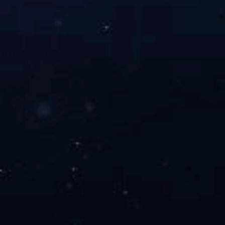
地址：宁夏银川市兴庆区玉皇阁北街18号
电话：0951-6022945
邮箱：6022945@waterych.com
版权所有： 爱游戏在线官网_爱游戏（中国） Copyright © 2023 All Rights Reserved
爱游戏在线官
爱游戏在线官
信息公开
党群建设
业务板块