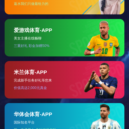
作质量的重要意义，以基本组织、基本队伍、基本制度建设
为抓手，系统总结提高基层党建工作质量的方法，对国有企
业提高基层党建工作质量进行了有益的探索实践。11个党支
部实现了组织建设的全覆盖和系统化规范化管理的突破性进
展。严格党员教育管理监督，完成发展党员计划，党员队伍
进一步壮大。不断健全党内激励、关怀体系，宣传了“我身边
的战疫模范”等一批党内先进，组织党员为疫情防控捐款献爱
心，慰问基层抗击疫情党员。坚持思想建党、组织建党与制
度建党相结合，加快制度立改废，形成了以《爱游戏在线官
网_爱游戏（中国）集团党建基础工作规范》《爱游戏在线官
网_爱游戏（中国）集团党建暨党风廉政建设考核细则》为核
心的5+2党建制度体系。认真贯彻《条例》，以规范化党支部
建设为抓手，深化党组织建设、党组织活动、党组织工作的
标准化，开展星级党支部评价，不断提升党建科学化水平。