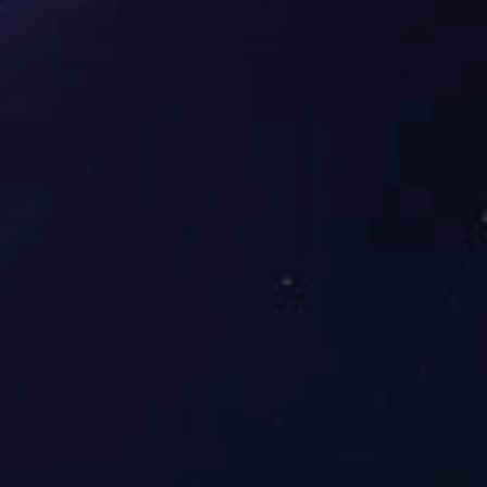
设，充分发挥党支部的战斗堡垒作用。
上一篇：
爱游戏在线官网_爱游戏（中国）党委召开“不忘
初心、牢记使命”主题教育专题民主生
下一篇：
加强作风建设 提高服务质量
返回列表