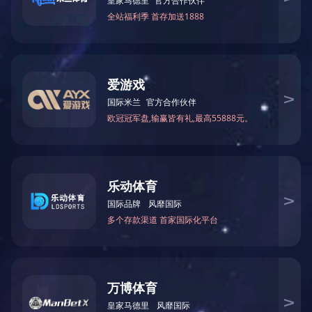
王文刚就如何积极践行集团公司“六新”发展理念，充分理
解“中铁水务、智造纯净”的精神;加速企业重组从“物理整
合”到“化学融合”，以及中国铁工战略规划、重组元年各项任
务目标等四个方面进行了阐述，并引导干部职工充分认识企
业重组的重要意义，深刻理解企业的顶层设计和发展定位，