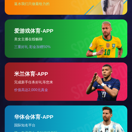
针对企业目前党建发展状况，王文刚提出三点要求，一
是党员领导干部要敢于担当作为，带头发挥先锋模范作用，
严格落实“一岗双责”，做好党支部“三会一课”、党员教育管理
等党建基础工作，永葆活力;二是将形势任务教育与重点工作
任务有效融合，重点围绕公司当前发展形势，坚持问题导
向、目标导向，加强宣传、教育、学习;三是紧盯全年各项任
务目标，着重对前三季度重点工作和重要指标完成情况进行
一次“回头看”，同时早谋划、赶进度，全面掀起决战四季度的
工作热潮，助力公司高质量发展再上新的台阶!
会上，王文刚对项目办重点工作做了安排部署，他强
调，一要常态化做好疫情防控各项工作，杜绝麻痹思想，加
强人员管理，做好源头管控;二要督促施工单位做好工程质量
缺陷整改，不留死角逐项销号，提升工程质量，降低运营风
险;三要加快推进项目竣工验收、决算等收尾工作，确保项目