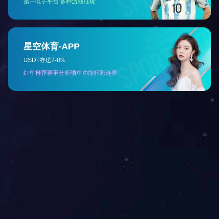
各项管理目标顺利实现。
上一篇：
中国铁工投资党委副书记、工会主席年福兵一行
到爱游戏在线官网_爱游戏（中国）参观
下一篇：
中国铁工投资爱游戏在线官网核心理念
返回列表