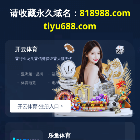
爱游戏在线官网
您的当前位置：
爱游戏在线官网
>
党群建设
>
党建活动
党建活动
党风廉政
职工之家
水漾青春
作者：小编
更新时间：2020-11-12 11:54:29
点击数：