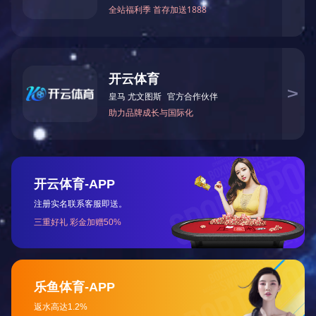
全面领会企业的战略目标和发展思路，凝心聚力、筑基开
元，奋力实现公司2020年各项任务目标，助力铁工实现生态
环境和智慧城市领域全产业链经营的一流现代化企业集团而
努力奋斗的远大宏图规划。