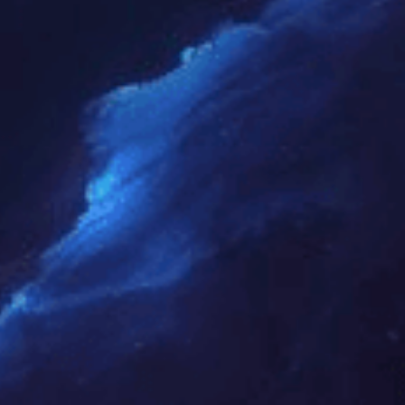
青年志愿者手持垃圾袋，对垃圾地毯式搜索甚至