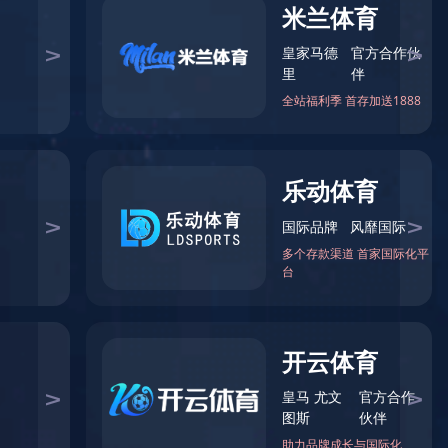
您的当前位置：
爱游戏在线官网
>
党群建设
水漾青春
净