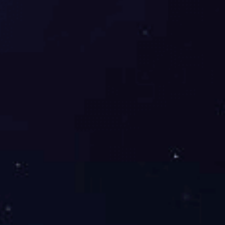
美丽中国、美丽银川。在此同时号召大家面对环
加瓦。