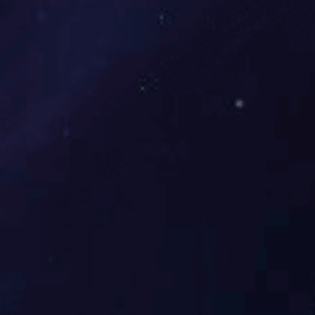
并带着成果进行了“垃圾鱼”的趣味创作，用实际行动去保护
进行垃圾分类，共同创造维护美丽家园，也为建设美丽中国添砖