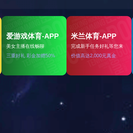
奉献力量 守护洁净
净滩行动
活动主题
的生态文明思想，助力打造中国铁工投资“生态效能”党建品牌，公
域生态环境，为建设美丽中国添砖加瓦。